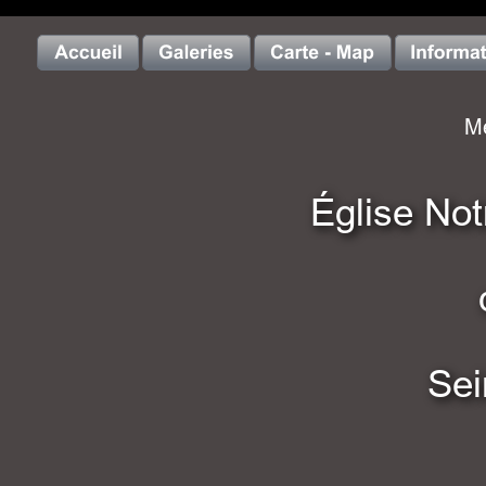
Me
Église No
Sei