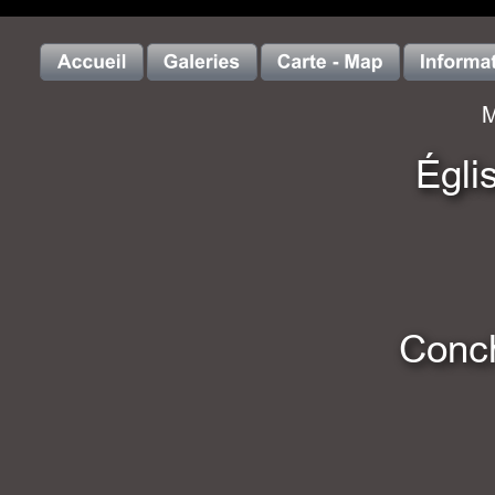
M
Égli
Conc