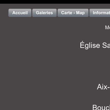
Me
Église S
Aix
Bouc