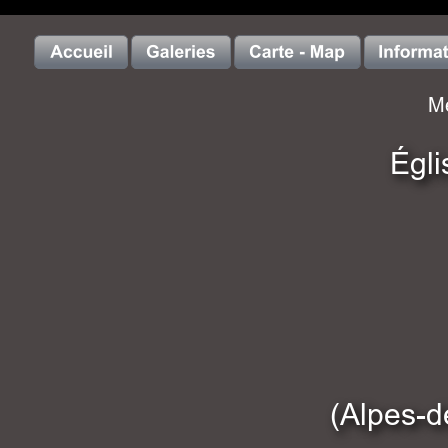
Me
Égli
(Alpes-