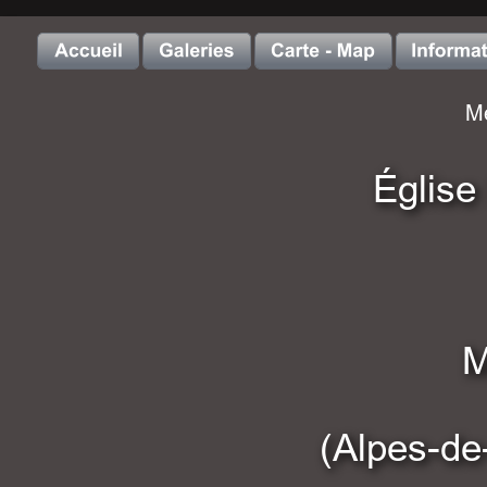
Me
Église
M
(Alpes-de