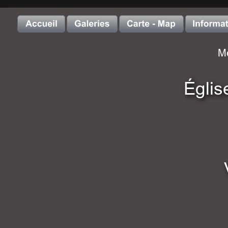
Me
Églis
 